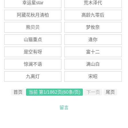
幸运星star
荒木泽代
阿葳花秋月清柏
高龄九零后
熊贝贝
梦攸奈
山猫重点
逢你
是空有呀
富十二
惊澜不语
满山白
九离灯
宋昭
首页
当前 第
1
/
1862
页
(60
条/页)
下一页
尾页
留言