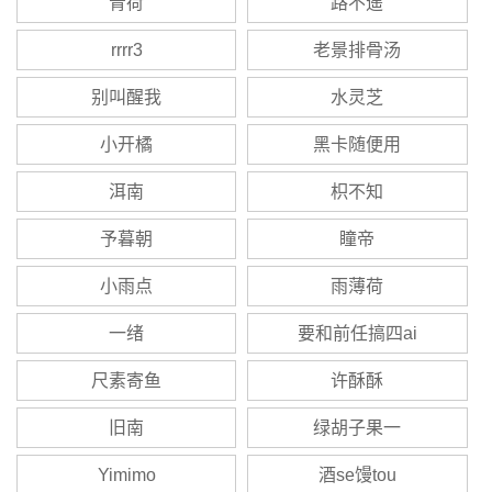
青荷
路不遥
rrrr3
老景排骨汤
别叫醒我
水灵芝
小开橘
黑卡随便用
洱南
枳不知
予暮朝
瞳帝
小雨点
雨薄荷
一绪
要和前任搞四ai
尺素寄鱼
许酥酥
旧南
绿胡子果一
Yimimo
酒se馒tou