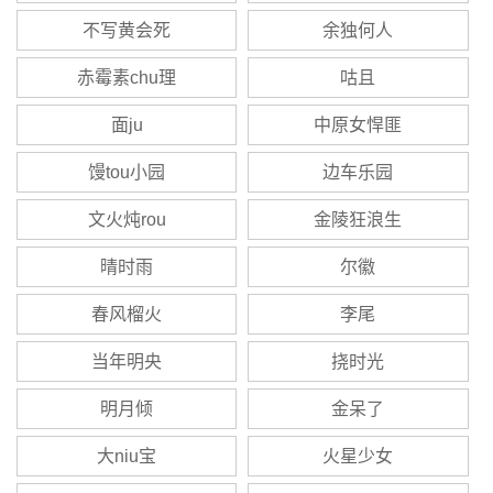
不写黄会死
余独何人
赤霉素chu理
咕且
面ju
中原女悍匪
馒tou小园
边车乐园
文火炖rou
金陵狂浪生
晴时雨
尔徽
春风榴火
李尾
当年明央
挠时光
明月倾
金呆了
大niu宝
火星少女