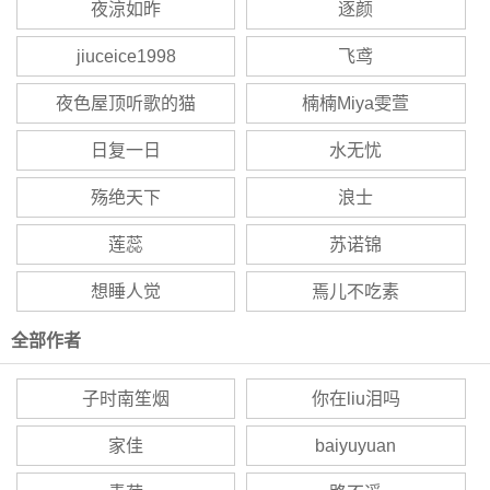
夜涼如昨
逐颜
jiuceice1998
飞鸢
夜色屋顶听歌的猫
楠楠Miya雯萱
日复一日
水无忧
殇绝天下
浪士
莲蕊
苏诺锦
想睡人觉
焉儿不吃素
全部作者
子时南笙烟
你在liu泪吗
家佳
baiyuyuan