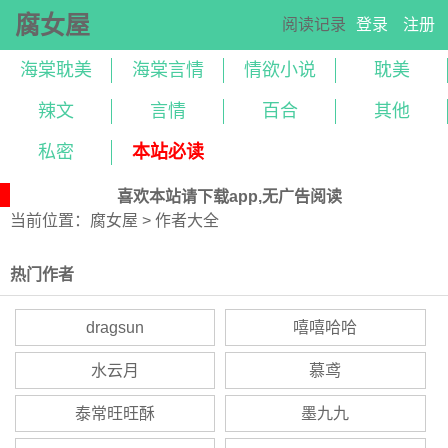
腐女屋
阅读记录
登录
注册
海棠耽美
海棠言情
情欲小说
耽美
辣文
言情
百合
其他
私密
本站必读
喜欢本站请下载app,无广告阅读
当前位置：
腐女屋
> 作者大全
热门作者
dragsun
嘻嘻哈哈
水云月
慕鸢
泰常旺旺酥
墨九九