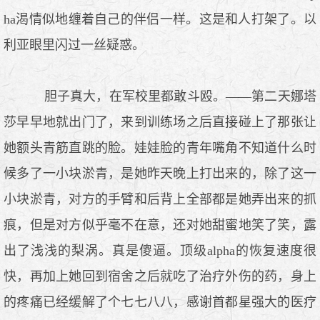
ha渴情似地缠着自己的伴侣一样。这是和人打架了。以
利亚眼里闪过一丝疑惑。
胆子真大，在军校里都敢斗殴。——第二天娜塔
莎早早地就出门了，来到训练场之后直接碰上了那张让
她额头青筋直跳的脸。娃娃脸的青年嘴角不知道什么时
候多了一小块淤青，是她昨天晚上打出来的，除了这一
小块淤青，对方的手臂和后背上全部都是她弄出来的抓
痕，但是对方似乎毫不在意，还对她甜蜜地笑了笑，露
出了浅浅的梨涡。真是傻逼。顶级alpha的恢复速度很
快，再加上她回到宿舍之后就吃了治疗外伤的药，身上
的疼痛已经缓解了个七七八八，感谢首都星强大的医疗