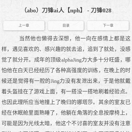
（abo）刀锋ai人【nph】 - 刀锋028
上一章
目录
下一章
当然他也懒得去深想，他一向在感情上都是这
样，遇见喜欢的、感兴趣的就去追，追到了就处，没感
觉了就分开。成年的顶级alphaJing力大多十分旺盛，哪
怕他在白天已经经历了各种高强度的训练，在晚上的时
候还是觉得有一腔的Jing力没有发泄出来，于是他就戴
着头盔挂在了游戏上面，有一搭没一搭地刷着经验点。
也因此理所应当地撞上了晚归的娜塔莎。其余的室友已
经在休眠舱里面熟睡了，他躺在角落的全息按摩椅上，
可能是因为光线太暗，他这个不讨喜的室友并没有注意