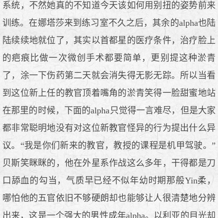
系统，不然她真的不知道今天该如何用别扭的姿势前来
训练。在娜塔莎来到练习室不久之后，其余的alpha也陆
陆续续地就位了，其实以首都星的医疗条件，治疗脸上
的疤痕比做一次微创手术都要简单，更别提这种淤青
了，涂一下伤药第二天就会消失得无影无踪。所以当看
到这位新上任的教官顶着嘴角的淤青笑得一脸甜蜜地站
在那里的时候，下面的alpha只觉得一言难尽，但是大家
都非常聪明地没有对这位新教官怪异的行为提出什么异
议。“我是你们新来的教官，教授的课程是机甲驾驶。”
贝斯笑眯眯的，他在外星系作战这么多年，干得都是刀
口舔血的勾当，气质早已经不似年幼时期那般Yin柔，
哪怕他的五官依旧不够硬朗却也能够让人很清楚地分辨
出来，这是一个强大的男性成年alpha。以利亚的目光却