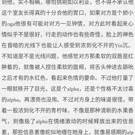
到他。实不相瞒，哪怕挑剔如以利亚，也不得不承认他
这个室友长得真的十分合他的胃口，如果对方是个娇小
的oga他很有可能对对方一见钟情，对方此时看起来心
情似乎不是很好，行走的动作也有些奇怪，脸上的神色
在昏暗的光线下也能让人感受到浓到化不开的Yin沉。
不知道是不是光线问题，他感觉对方那柔软的双唇是红
肿着的，就像被人捏住柔软的面颊，将舌头伸进去舔吮
之后才有的水红色，看起来色情的要命。不过他打量了
一眼就移开了目光，这是个alpha，还是个性格不太讨喜
的alpha。再漂亮也没用。不过对方身上的味道很怪，带
着一股浓到化不开的青柠味，不像是那种清新的水果香
气，到像极了alpha在情绪激动的时候释放出来的信息
素，那些信息素像蛇似地缠在她身上，就像易感期的alp